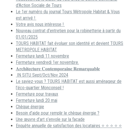
d’Action Sociale de Tours
Le 1er numéro du journal Tours Métropole Habitat & Vous
est arrivé !
Votre avis nous intéresse !
Nouveau contrat d’entretien pour la robinetterie à partir du
01/01/2025
TOURS HABITAT fait évoluer son identité et devient TOURS
METROPOLE HABITAT
Fermeture lundi 11 novembre
Fermeture vendredi 1er novembre.
𝐀𝐫𝐜𝐡𝐢𝐭𝐞𝐜𝐭𝐮𝐫𝐞 𝐂𝐨𝐧𝐭𝐞𝐦𝐩𝐨𝐫𝐚𝐢𝐧𝐞 𝐑𝐞𝐦𝐚𝐫𝐪𝐮𝐚𝐛𝐥𝐞
IN SITU Sept/Oct/Nov 2024
Le saviez-vous ? TOURS HABITAT est aussi aménageur de
l’éco-quartier Monconseil !
Fermeture pour travaux
Fermeture lundi 20 mai
Chèque énergie
Besoin d’aide pour remplir le chèque énergie ?
Une œuvre d’art s’envole sur la façade
Enquête annuelle de satisfaction des locataires ⭐ ⭐ ⭐ ⭐ ⭐