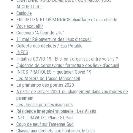
L’ANTENNE NORD DÉMÉNAGE POUR MIEUX VOUS
ACCUEILLIR !
Canicule
ENTRETIEN ET DÉPANNAGE chauffage et eau chaude
Vous accueillir
Concours “A fleur de ville”
11 mai : Ré-ouverture des lieux d’accueil
Collecte des déchets / Eau Potable
INFOS
Initiative COVID-19 : Et si on s’organisait entre voisins ?
Epidémie de coronavirus : fermeture des lieux d’accueil
INFOS PRATIQUES – quotidien Covid-19
Les Ateliers de L’asso Monconseil
Le printemps des poètes 2020
A partir de janvier 2020, du changement dans vos modes de
paiement
Les Jardins perchés inaugurés
Résidence intergénérationnelle : Les Alizés
INFO TRAVAUX : Place St Paul
Coup de neuf sur l’antenne Sud
Chasse aux déchets aux Fontaines, le bilan