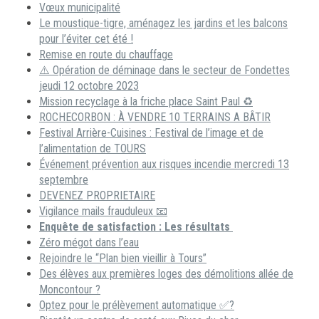
Vœux municipalité
Le moustique-tigre, aménagez les jardins et les balcons
pour l’éviter cet été !
Remise en route du chauffage
⚠️ Opération de déminage dans le secteur de Fondettes
jeudi 12 octobre 2023
Mission recyclage à la friche place Saint Paul ♻️
ROCHECORBON : À VENDRE 10 TERRAINS A BÂTIR
Festival Arrière-Cuisines : Festival de l’image et de
l’alimentation de TOURS
Événement prévention aux risques incendie mercredi 13
septembre
DEVENEZ PROPRIETAIRE
Vigilance mails frauduleux 📧
Enquête de satisfaction : Les résultats
Zéro mégot dans l’eau
Rejoindre le “Plan bien vieillir à Tours”
Des élèves aux premières loges des démolitions allée de
Moncontour ?
Optez pour le prélèvement automatique ✅?