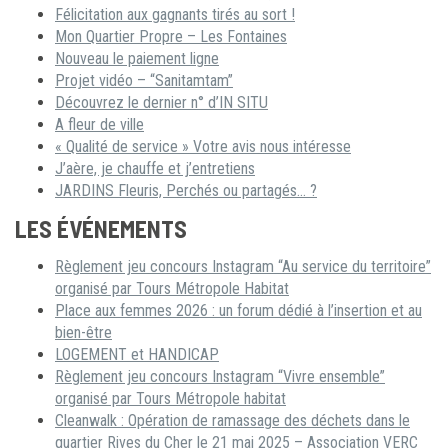
Félicitation aux gagnants tirés au sort !
Mon Quartier Propre – Les Fontaines
Nouveau le paiement ligne
Projet vidéo – “Sanitamtam”
Découvrez le dernier n° d’IN SITU
A fleur de ville
« Qualité de service » Votre avis nous intéresse
J’aère, je chauffe et j’entretiens
JARDINS Fleuris, Perchés ou partagés… ?
LES ÉVÉNEMENTS
Règlement jeu concours Instagram “Au service du territoire”
organisé par Tours Métropole Habitat
Place aux femmes 2026 : un forum dédié à l’insertion et au
bien-être
LOGEMENT et HANDICAP
Règlement jeu concours Instagram “Vivre ensemble”
organisé par Tours Métropole habitat
Cleanwalk : Opération de ramassage des déchets dans le
quartier Rives du Cher le 21 mai 2025 – Association VERC