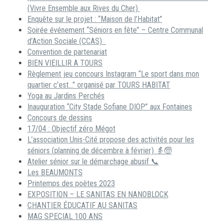
(Vivre Ensemble aux Rives du Cher)
Enquête sur le projet : “Maison de l’Habitat”
Soirée événement “Séniors en fête” – Centre Communal
d’Action Sociale (CCAS)
Convention de partenariat
BIEN VIEILLIR A TOURS
Règlement jeu concours Instagram “Le sport dans mon
quartier c’est…” organisé par TOURS HABITAT
Yoga au Jardins Perchés
Inauguration “City Stade Sofiane DIOP” aux Fontaines
Concours de dessins
17/04 : Objectif zéro Mégot
L’association Unis-Cité propose des activités pour les
séniors (planning de décembre à février) 👵🧓
Atelier sénior sur le démarchage abusif 📞
Les BEAUMONTS
Printemps des poètes 2023
EXPOSITION – LE SANITAS EN NANOBLOCK
CHANTIER ÉDUCATIF AU SANITAS
MAG SPECIAL 100 ANS