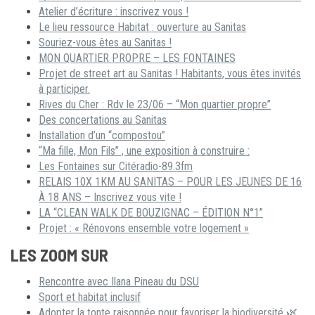
Atelier d’écriture : inscrivez vous !
Le lieu ressource Habitat : ouverture au Sanitas
Souriez-vous êtes au Sanitas !
MON QUARTIER PROPRE – LES FONTAINES
Projet de street art au Sanitas ! Habitants, vous êtes invités
à participer.
Rives du Cher : Rdv le 23/06 – “Mon quartier propre”
Des concertations au Sanitas
Installation d’un “compostou”
“Ma fille, Mon Fils” , une exposition à construire :
Les Fontaines sur Citéradio-89.3fm
RELAIS 10X 1KM AU SANITAS – POUR LES JEUNES DE 16
À 18 ANS – Inscrivez vous vite !
LA “CLEAN WALK DE BOUZIGNAC – ÉDITION N°1”
Projet : « Rénovons ensemble votre logement »
LES ZOOM SUR
Rencontre avec Ilana Pineau du DSU
Sport et habitat inclusif
Adopter la tonte raisonnée pour favoriser la biodiversité 🌿