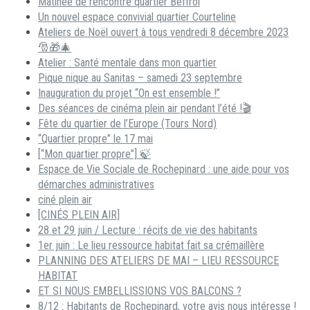
Matinée de rencontre quartier Beffroi
Un nouvel espace convivial quartier Courteline
Ateliers de Noël ouvert à tous vendredi 8 décembre 2023
🎅🎁🎄
Atelier : Santé mentale dans mon quartier
Pique nique au Sanitas – samedi 23 septembre
Inauguration du projet “On est ensemble !”
Des séances de cinéma plein air pendant l’été !🎬
Fête du quartier de l’Europe (Tours Nord)
“Quartier propre” le 17 mai
[“Mon quartier propre”] 🍃
Espace de Vie Sociale de Rochepinard : une aide pour vos
démarches administratives
ciné plein air
[CINÉS PLEIN AIR]
28 et 29 juin / Lecture : récits de vie des habitants
1er juin : Le lieu ressource habitat fait sa crémaillère
PLANNING DES ATELIERS DE MAI – LIEU RESSOURCE
HABITAT
ET SI NOUS EMBELLISSIONS VOS BALCONS ?
8/12 : Habitants de Rochepinard, votre avis nous intéresse !