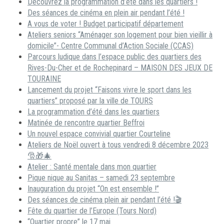
Découvrez la programmation d’été dans les quartiers !
Des séances de cinéma en plein air pendant l’été !
A vous de voter ! Budget participatif département
Ateliers seniors “Aménager son logement pour bien vieillir à
domicile”- Centre Communal d’Action Sociale (CCAS)
Parcours ludique dans l’espace public des quartiers des
Rives-Du-Cher et de Rochepinard – MAISON DES JEUX DE
TOURAINE
Lancement du projet “Faisons vivre le sport dans les
quartiers” proposé par la ville de TOURS
La programmation d’été dans les quartiers
Matinée de rencontre quartier Beffroi
Un nouvel espace convivial quartier Courteline
Ateliers de Noël ouvert à tous vendredi 8 décembre 2023
🎅🎁🎄
Atelier : Santé mentale dans mon quartier
Pique nique au Sanitas – samedi 23 septembre
Inauguration du projet “On est ensemble !”
Des séances de cinéma plein air pendant l’été !🎬
Fête du quartier de l’Europe (Tours Nord)
“Quartier propre” le 17 mai