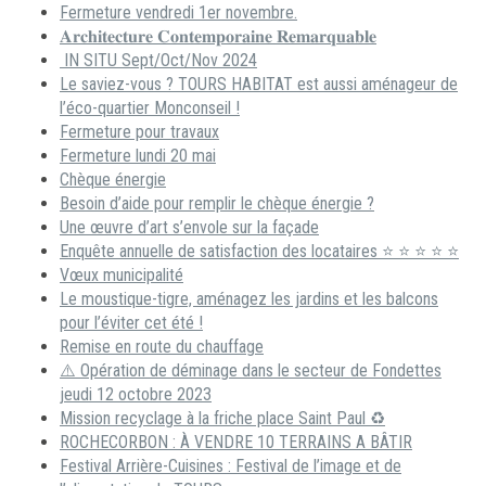
Fermeture vendredi 1er novembre.
𝐀𝐫𝐜𝐡𝐢𝐭𝐞𝐜𝐭𝐮𝐫𝐞 𝐂𝐨𝐧𝐭𝐞𝐦𝐩𝐨𝐫𝐚𝐢𝐧𝐞 𝐑𝐞𝐦𝐚𝐫𝐪𝐮𝐚𝐛𝐥𝐞
IN SITU Sept/Oct/Nov 2024
Le saviez-vous ? TOURS HABITAT est aussi aménageur de
l’éco-quartier Monconseil !
Fermeture pour travaux
Fermeture lundi 20 mai
Chèque énergie
Besoin d’aide pour remplir le chèque énergie ?
Une œuvre d’art s’envole sur la façade
Enquête annuelle de satisfaction des locataires ⭐ ⭐ ⭐ ⭐ ⭐
Vœux municipalité
Le moustique-tigre, aménagez les jardins et les balcons
pour l’éviter cet été !
Remise en route du chauffage
⚠️ Opération de déminage dans le secteur de Fondettes
jeudi 12 octobre 2023
Mission recyclage à la friche place Saint Paul ♻️
ROCHECORBON : À VENDRE 10 TERRAINS A BÂTIR
Festival Arrière-Cuisines : Festival de l’image et de