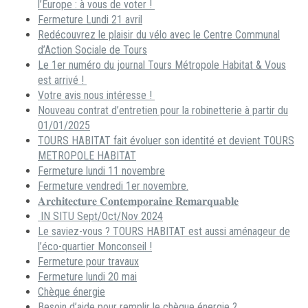
l’Europe : à vous de voter !
Fermeture Lundi 21 avril
Redécouvrez le plaisir du vélo avec le Centre Communal
d’Action Sociale de Tours
Le 1er numéro du journal Tours Métropole Habitat & Vous
est arrivé !
Votre avis nous intéresse !
Nouveau contrat d’entretien pour la robinetterie à partir du
01/01/2025
TOURS HABITAT fait évoluer son identité et devient TOURS
METROPOLE HABITAT
Fermeture lundi 11 novembre
Fermeture vendredi 1er novembre.
𝐀𝐫𝐜𝐡𝐢𝐭𝐞𝐜𝐭𝐮𝐫𝐞 𝐂𝐨𝐧𝐭𝐞𝐦𝐩𝐨𝐫𝐚𝐢𝐧𝐞 𝐑𝐞𝐦𝐚𝐫𝐪𝐮𝐚𝐛𝐥𝐞
IN SITU Sept/Oct/Nov 2024
Le saviez-vous ? TOURS HABITAT est aussi aménageur de
l’éco-quartier Monconseil !
Fermeture pour travaux
Fermeture lundi 20 mai
Chèque énergie
Besoin d’aide pour remplir le chèque énergie ?