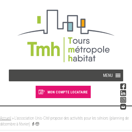
Cookies management panel
MENU
MON COMPTE LOCATAIRE
Devenir locataire
Devenir propriétaire
Accueil
»
L’association Unis-Cité propose des activités pour les séniors (planning de
décembre à février) 👵🧓
Je suis locataire