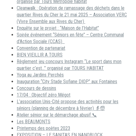
organisé par Tours Métropole habitat
Cleanwalk : Opération de ramassage des déchets dans le
quartier Rives du Cher le 21 mai 2025 – Association VERC
(Vivre Ensemble aux Rives du Cher)
Enquête sur le projet : “Maison de l’Habitat”
Soirée événement “Séniors en fête” – Centre Communal
d’Action Sociale (CCAS)
Convention de partenariat
BIEN VIEILLIR A TOURS
Règlement jeu concours Instagram “Le sport dans mon
quartier c’est…” organisé par TOURS HABITAT
Yoga au Jardins Perchés
Inauguration “City Stade Sofiane DIOP” aux Fontaines
Concours de dessins
17/04 : Objectif zéro Mégot
L’association Unis-Cité propose des activités pour les
séniors (planning de décembre à février) 👵🧓
Atelier sénior sur le démarchage abusif 📞
Les BEAUMONTS
Printemps des poètes 2023
EXPOSITION – LE SANITAS EN NANOBLOCK