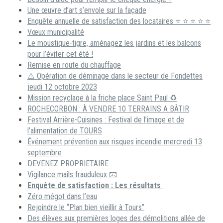
Une œuvre d’art s’envole sur la façade
Enquête annuelle de satisfaction des locataires ⭐ ⭐ ⭐ ⭐ ⭐
Vœux municipalité
Le moustique-tigre, aménagez les jardins et les balcons
pour l’éviter cet été !
Remise en route du chauffage
⚠️ Opération de déminage dans le secteur de Fondettes
jeudi 12 octobre 2023
Mission recyclage à la friche place Saint Paul ♻️
ROCHECORBON : À VENDRE 10 TERRAINS A BÂTIR
Festival Arrière-Cuisines : Festival de l’image et de
l’alimentation de TOURS
Événement prévention aux risques incendie mercredi 13
septembre
DEVENEZ PROPRIETAIRE
Vigilance mails frauduleux 📧
Enquête de satisfaction : Les résultats
Zéro mégot dans l’eau
Rejoindre le “Plan bien vieillir à Tours”
Des élèves aux premières loges des démolitions allée de