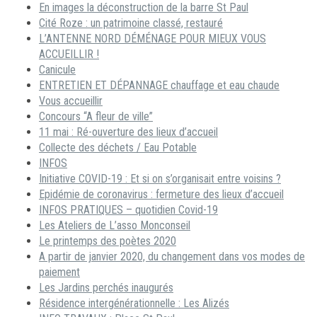
En images la déconstruction de la barre St Paul
Cité Roze : un patrimoine classé, restauré
L’ANTENNE NORD DÉMÉNAGE POUR MIEUX VOUS
ACCUEILLIR !
Canicule
ENTRETIEN ET DÉPANNAGE chauffage et eau chaude
Vous accueillir
Concours “A fleur de ville”
11 mai : Ré-ouverture des lieux d’accueil
Collecte des déchets / Eau Potable
INFOS
Initiative COVID-19 : Et si on s’organisait entre voisins ?
Epidémie de coronavirus : fermeture des lieux d’accueil
INFOS PRATIQUES – quotidien Covid-19
Les Ateliers de L’asso Monconseil
Le printemps des poètes 2020
A partir de janvier 2020, du changement dans vos modes de
paiement
Les Jardins perchés inaugurés
Résidence intergénérationnelle : Les Alizés