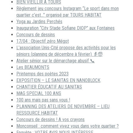
BIEN VIEILLIR A TOURS
Règlement jeu concours Instagram “Le sport dans mon
quartier c’est…” organisé par TOURS HABITAT
Yoga au Jardins Perchés
Inauguration “City Stade Sofiane DIOP” aux Fontaines
Concours de dessins
17/04 : Objectif zéro Mégot
L’association Unis-Cité propose des activités pour les
séniors (planning de décembre à février) 👵🧓
Atelier sénior sur le démarchage abusif 📞
Les BEAUMONTS
Printemps des poètes 2023
EXPOSITION – LE SANITAS EN NANOBLOCK
CHANTIER ÉDUCATIF AU SANITAS
MAG SPECIAL 100 ANS
100 ans mais pas sans vous !
PLANNING DES ATELIERS DE NOVEMBRE – LIEU
RESSOURCE HABITAT
Concours de dessins ! A vos crayons
Monconseil : comment vivez vous dans votre quartier ?
Enquête : VOTRE AVIS NOUS INTÉRESSE