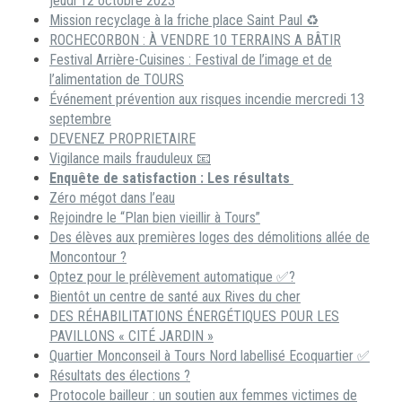
jeudi 12 octobre 2023
Mission recyclage à la friche place Saint Paul ♻️
ROCHECORBON : À VENDRE 10 TERRAINS A BÂTIR
Festival Arrière-Cuisines : Festival de l’image et de
l’alimentation de TOURS
Événement prévention aux risques incendie mercredi 13
septembre
DEVENEZ PROPRIETAIRE
Vigilance mails frauduleux 📧
Enquête de satisfaction : Les résultats
Zéro mégot dans l’eau
Rejoindre le “Plan bien vieillir à Tours”
Des élèves aux premières loges des démolitions allée de
Moncontour ?
Optez pour le prélèvement automatique ✅?
Bientôt un centre de santé aux Rives du cher
DES RÉHABILITATIONS ÉNERGÉTIQUES POUR LES
PAVILLONS « CITÉ JARDIN »
Quartier Monconseil à Tours Nord labellisé Ecoquartier ✅
Résultats des élections ?
Protocole bailleur : un soutien aux femmes victimes de