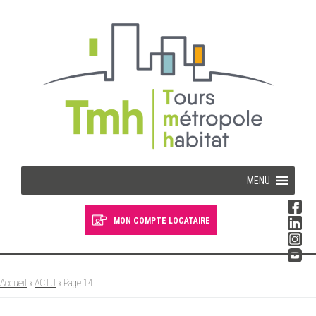
Cookies management panel
MENU
MON COMPTE LOCATAIRE
Devenir locataire
Devenir propriétaire
Accueil
»
ACTU
»
Page 14
Je suis locataire