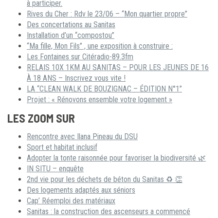
à participer.
Rives du Cher : Rdv le 23/06 – “Mon quartier propre”
Des concertations au Sanitas
Installation d’un “compostou”
“Ma fille, Mon Fils” , une exposition à construire :
Les Fontaines sur Citéradio-89.3fm
RELAIS 10X 1KM AU SANITAS – POUR LES JEUNES DE 16
À 18 ANS – Inscrivez vous vite !
LA “CLEAN WALK DE BOUZIGNAC – ÉDITION N°1”
Projet : « Rénovons ensemble votre logement »
LES ZOOM SUR
Rencontre avec Ilana Pineau du DSU
Sport et habitat inclusif
Adopter la tonte raisonnée pour favoriser la biodiversité 🌿
IN SITU – enquête
2nd vie pour les déchets de béton du Sanitas ♻ 👏
Des logements adaptés aux séniors
Cap’ Réemploi des matériaux
Sanitas : la construction des ascenseurs a commencé