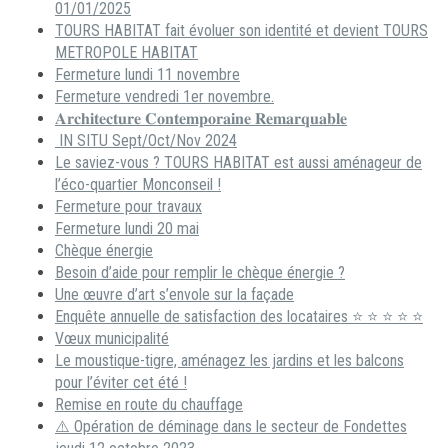
01/01/2025
TOURS HABITAT fait évoluer son identité et devient TOURS
METROPOLE HABITAT
Fermeture lundi 11 novembre
Fermeture vendredi 1er novembre.
𝐀𝐫𝐜𝐡𝐢𝐭𝐞𝐜𝐭𝐮𝐫𝐞 𝐂𝐨𝐧𝐭𝐞𝐦𝐩𝐨𝐫𝐚𝐢𝐧𝐞 𝐑𝐞𝐦𝐚𝐫𝐪𝐮𝐚𝐛𝐥𝐞
IN SITU Sept/Oct/Nov 2024
Le saviez-vous ? TOURS HABITAT est aussi aménageur de
l’éco-quartier Monconseil !
Fermeture pour travaux
Fermeture lundi 20 mai
Chèque énergie
Besoin d’aide pour remplir le chèque énergie ?
Une œuvre d’art s’envole sur la façade
Enquête annuelle de satisfaction des locataires ⭐ ⭐ ⭐ ⭐ ⭐
Vœux municipalité
Le moustique-tigre, aménagez les jardins et les balcons
pour l’éviter cet été !
Remise en route du chauffage
⚠️ Opération de déminage dans le secteur de Fondettes